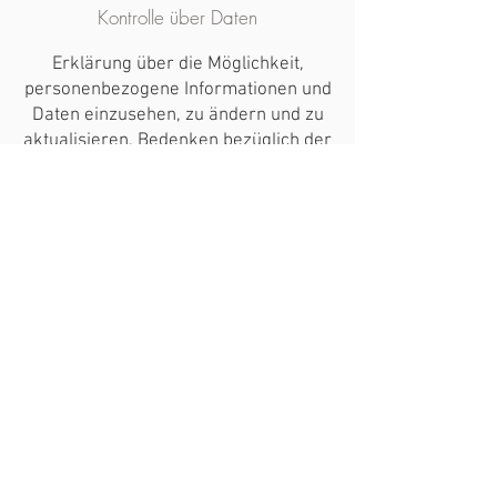
Kontrolle über Daten
Erklärung über die Möglichkeit,
personenbezogene Informationen und
Daten einzusehen, zu ändern und zu
aktualisieren, Bedenken bezüglich der
Datenverwendung usw.
Datensicherheit
Schutzmaßnahmen der Nutzerdaten,
Datenverschlüsselung,
Serverinformationen, auf denen die
Daten gespeichert werden,
Datenübertragung usw.
Erfahren Sie
hier
mehr.